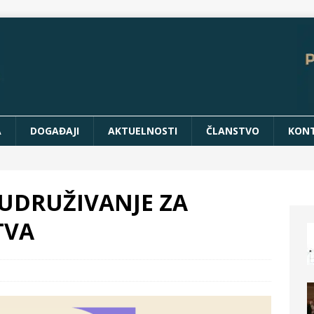
A
DOGAĐAJI
AKTUELNOSTI
ČLANSTVO
KON
UDRUŽIVANJE ZA
TVA