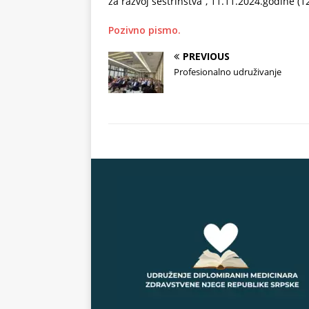
za razvoj sestrinstva”, 11.11.2024.godine (
Pozivno pismo.
PREVIOUS
Profesionalno udruživanje