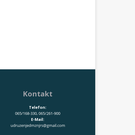
Kontakt
Telefon:
065/168-330, 065/261-900
E-Mail:
udruzenjedmznjrs@gmail.com