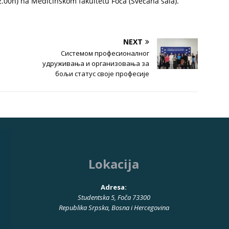
12.00h) na Medicinskom fakultetu Foča (Svečana sala).
NEXT
Системом професионалног
удруживања и организовања за
бољи статус своје професије
Lokacija
Adresa:
Studentska 5, Foča 73300
Republika Srpska, Bosna i Hercegovina