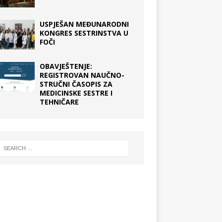
USPJEŠAN MEĐUNARODNI
KONGRES SESTRINSTVA U
FOČI
OBAVJEŠTENJE:
REGISTROVAN NAUČNO-
STRUČNI ČASOPIS ZA
MEDICINSKE SESTRE I
TEHNIČARE