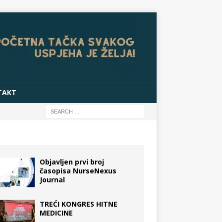
TAKT
Objavljen prvi broj
časopisa NurseNexus
Journal
TREĆI KONGRES HITNE
MEDICINE