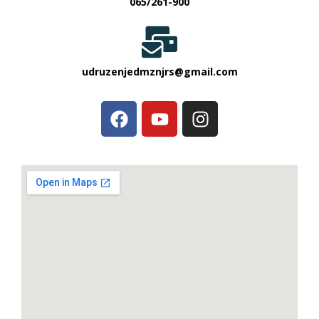
065/261-900
udruzenjedmznjrs@gmail.com