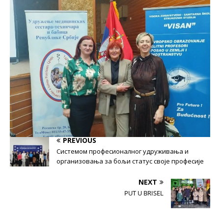
PREVIOUS
Системом професионалног удруживања и
организовања за бољи статус своје професије
NEXT
PUT U BRISEL