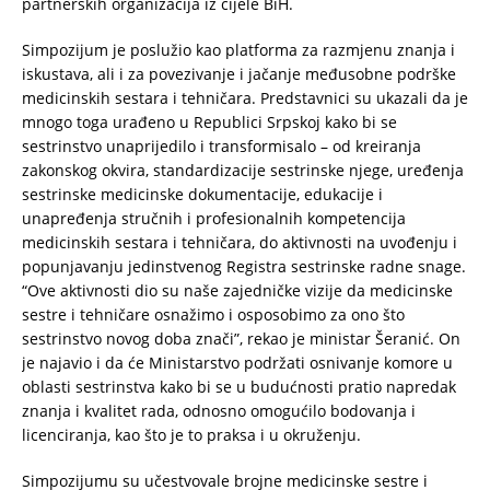
partnerskih organizacija iz cijele BiH.
Simpozijum je poslužio kao platforma za razmjenu znanja i
iskustava, ali i za povezivanje i jačanje međusobne podrške
medicinskih sestara i tehničara. Predstavnici su ukazali da je
mnogo toga urađeno u Republici Srpskoj kako bi se
sestrinstvo unaprijedilo i transformisalo – od kreiranja
zakonskog okvira, standardizacije sestrinske njege, uređenja
sestrinske medicinske dokumentacije, edukacije i
unapređenja stručnih i profesionalnih kompetencija
medicinskih sestara i tehničara, do aktivnosti na uvođenju i
popunjavanju jedinstvenog Registra sestrinske radne snage.
“Ove aktivnosti dio su naše zajedničke vizije da medicinske
sestre i tehničare osnažimo i osposobimo za ono što
sestrinstvo novog doba znači”, rekao je ministar Šeranić. On
je najavio i da će Ministarstvo podržati osnivanje komore u
oblasti sestrinstva kako bi se u budućnosti pratio napredak
znanja i kvalitet rada, odnosno omogućilo bodovanja i
licenciranja, kao što je to praksa i u okruženju.
Simpozijumu su učestvovale brojne medicinske sestre i