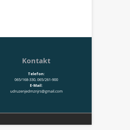
Kontakt
Telefon:
065/168-330, 065/261-900
E-Mail:
udruzenjedmznjrs@gmail.com