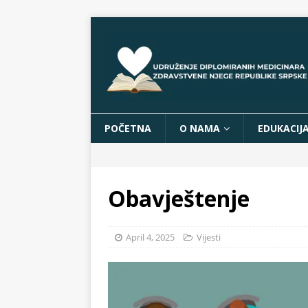
POČETNA
O NAMA
EDUKACIJ
Obavještenje
April 4, 2025
Vijesti