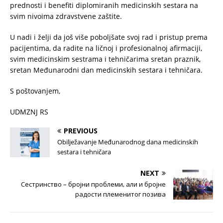
prednosti i benefiti diplomiranih medicinskih sestara na
svim nivoima zdravstvene zaštite.
U nadi i želji da još više poboljšate svoj rad i pristup prema
pacijentima, da radite na ličnoj i profesionalnoj afirmaciji,
svim medicinskim sestrama i tehničarima sretan praznik,
sretan Međunarodni dan medicinskih sestara i tehničara.
S poštovanjem,
UDMZNJ RS
PREVIOUS
Obilježavanje Međunarodnog dana medicinskih
sestara i tehničara
NEXT
Сестринство – бројни проблеми, али и бројне
радости племенитог позива